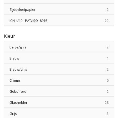
produ
Zijdevloeipapier
2
produ
ICN 4/10 - PAT/ISO18916
22
Kleur
produ
beige/grijs
2
produ
Blauw
1
produ
Blauw/grijs
2
produ
Crème
6
produ
Gebufferd
2
produ
Glashelder
28
produ
Grijs
3