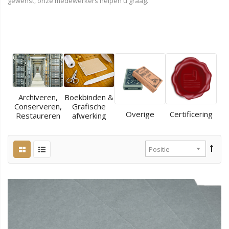
gewenst, onze medewerkers helpen u graag.
Archiveren,
Boekbinden &
Conserveren,
Grafische
Overige
Certificering
Restaureren
afwerking