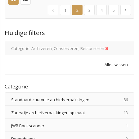
1
2
3
4
5
Huidige filters
Categorie
Archiveren, Conserveren, Restaureren
Alles wissen
Categorie
produ
Standaard zuurvrije archiefverpakkingen
86
produ
Zuurvrije archiefverpakkingen op maat
13
produ
JWB Bookscanner
1
produ
Depotdozen
2