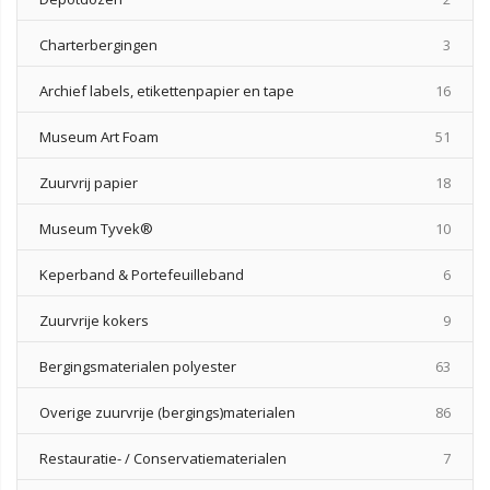
produ
Charterbergingen
3
produ
Archief labels, etikettenpapier en tape
16
produ
Museum Art Foam
51
produ
Zuurvrij papier
18
produ
Museum Tyvek®
10
produ
Keperband & Portefeuilleband
6
produ
Zuurvrije kokers
9
produ
Bergingsmaterialen polyester
63
produ
Overige zuurvrije (bergings)materialen
86
produ
Restauratie- / Conservatiematerialen
7