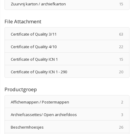
produ
Zuurvrij karton / archiefkarton
15
File Attachment
produ
Certificate of Quality 3/11
63
produ
Certificate of Quality 4/10
22
produ
Certificate of Quality ICN 1
15
produ
Certificate of Quality ICN 1 - 290
20
Productgroep
produ
Affichemappen / Postermappen
2
produ
Archiefcassettes/ Open archiefdoos
3
produ
Beschermhoesjes
26