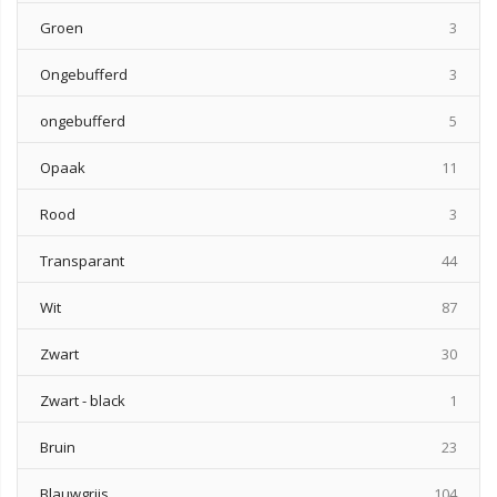
produ
Groen
3
produ
Ongebufferd
3
produ
ongebufferd
5
produ
Opaak
11
produ
Rood
3
produ
Transparant
44
produ
Wit
87
produ
Zwart
30
produ
Zwart - black
1
produ
Bruin
23
produ
Blauwgrijs
104