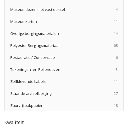
produ
Museumdozen met vast deksel
4
produ
Museumkarton
11
produ
Overige bergingsmaterialen
14
produ
Polyester Bergingsmateriaal
68
produ
Restauratie / Conservatie
6
produ
Tekeningen- en Rollendozen
3
produ
Zelfklevende Labels
11
produ
Staande archiefberging
27
produ
Zuurvrij pakpapier
18
Kwaliteit