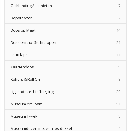
produ
Clickbinding / Holnieten
7
produ
Depotdozen
2
produ
Doos op Maat
14
produ
Dossiermap, Stofmappen
21
produ
FourFlaps
11
produ
Kaartendoos
5
produ
Kokers & Roll On
8
produ
Liggende archiefberging
29
produ
Museum Art Foam
51
produ
Museum Tyvek
8
produ
Museumdozen met een los deksel
4