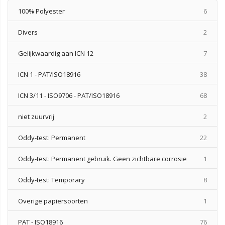
produ
100% Polyester
6
produ
Divers
2
produ
Gelijkwaardig aan ICN 12
7
produ
ICN 1 - PAT/ISO18916
38
produ
ICN 3/11 - ISO9706 - PAT/ISO18916
68
produ
niet zuurvrij
2
produ
Oddy-test: Permanent
22
produ
Oddy-test: Permanent gebruik. Geen zichtbare corrosie
1
produ
Oddy-test: Temporary
8
produ
Overige papiersoorten
1
produ
PAT - ISO18916
76