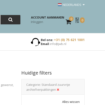
NEDERLANDS
ACCOUNT AANMAKEN
0
Mijn
0
Inloggen
Offerte
+31 (0) 75 621 1001
Bel ons:
Email
info@jwb.nl
Huidige filters
Categorie
Standaard zuurvrije
n gewenst,
archiefverpakkingen
Alles wissen