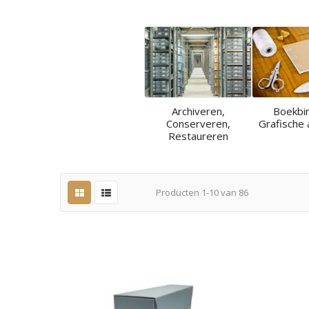
Archiveren,
Boekbi
Conserveren,
Grafische 
Restaureren
Producten
1
-
10
van
86