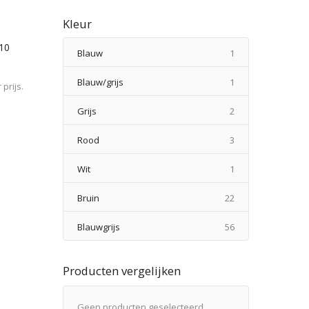
Kleur
/10
product
Blauw
1
product
Blauw/grijs
1
prijs.
producten
Grijs
2
producten
Rood
3
product
Wit
1
producten
Bruin
22
producten
Blauwgrijs
56
Producten vergelijken
Geen producten geselecteerd.