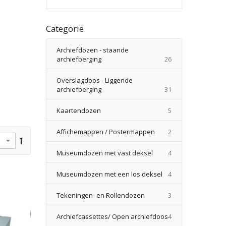
Categorie
Archiefdozen - staande
producten
archiefberging
26
Overslagdoos - Liggende
producten
archiefberging
31
producten
Kaartendozen
5
producten
Affichemappen / Postermappen
2
producten
Museumdozen met vast deksel
4
producten
Museumdozen met een los deksel
4
producten
Tekeningen- en Rollendozen
3
producten
Archiefcassettes/ Open archiefdoos
4