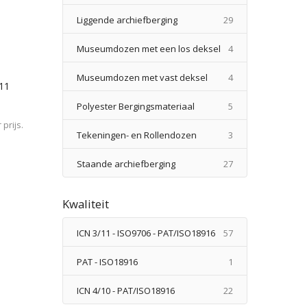
producten
Liggende archiefberging
29
producten
Museumdozen met een los deksel
4
producten
Museumdozen met vast deksel
4
/11
producten
Polyester Bergingsmateriaal
5
prijs.
producten
Tekeningen- en Rollendozen
3
producten
Staande archiefberging
27
Kwaliteit
producten
ICN 3/11 - ISO9706 - PAT/ISO18916
57
product
PAT - ISO18916
1
producten
ICN 4/10 - PAT/ISO18916
22