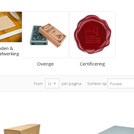
nden &
afwerking
Overige
Certificering
per pagina
Toon
Sorteer op