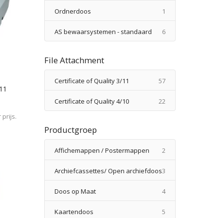
product
Ordnerdoos
1
producten
AS bewaarsystemen - standaard
6
File Attachment
producten
Certificate of Quality 3/11
57
/11
producten
Certificate of Quality 4/10
22
prijs.
Productgroep
producten
Affichemappen / Postermappen
2
producten
Archiefcassettes/ Open archiefdoos
3
producten
Doos op Maat
4
producten
Kaartendoos
5