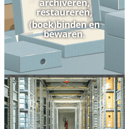
archiveren,
restaureren,
(boek)binden en
bewaren.