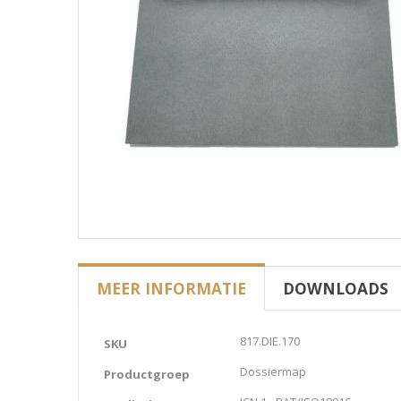
MEER INFORMATIE
DOWNLOADS
Meer
817.DIE.170
SKU
informatie
Dossiermap
Productgroep