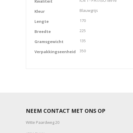
ICN 1 - PAT/ISO18916
Kwaliteit
Blauwgrijs
Kleur
170
Lengte
225
Breedte
135
Gramsgewicht
350
Verpakkingseenheid
NEEM CONTACT MET ONS OP
Witte Paardweg 20