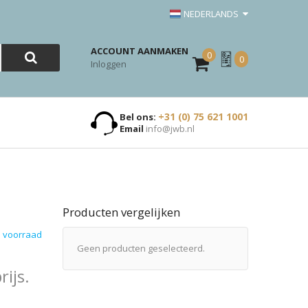
NEDERLANDS
ACCOUNT AANMAKEN
0
Mijn
0
Inloggen
Offerte
+31 (0) 75 621 1001
Bel ons:
Email
info@jwb.nl
Producten vergelijken
 voorraad
Geen producten geselecteerd.
ijs.