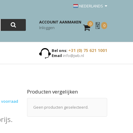
NEDERLANDS
ACCOUNT AANMAKEN
0
Mijn
0
Inloggen
Offerte
+31 (0) 75 621 1001
Bel ons:
Email
info@jwb.nl
Producten vergelijken
 voorraad
Geen producten geselecteerd.
ijs.