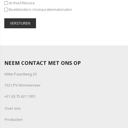
Archief/Musea
Boekbinders-/restauratiematerialen
VERSTUREN
NEEM CONTACT MET ONS OP
Witte Paardweg 20
1521 PV Wormerveer
+31 (0) 75 621 1001
Over ons
Producten