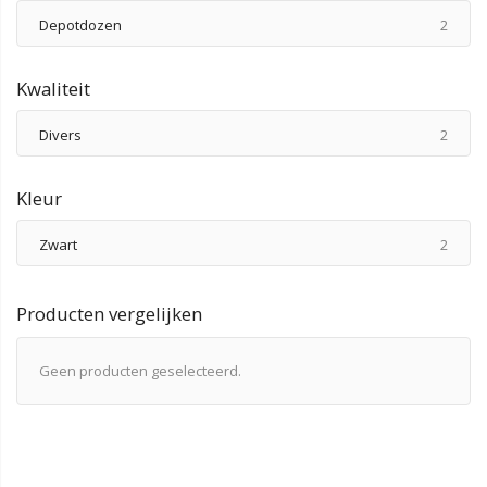
produ
Depotdozen
2
Kwaliteit
produ
Divers
2
Kleur
produ
Zwart
2
Producten vergelijken
Geen producten geselecteerd.