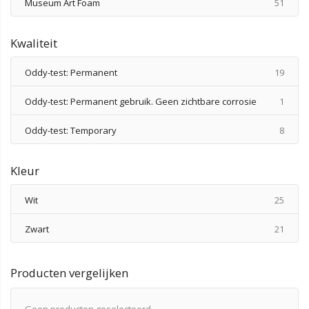
produ
Museum Art Foam
51
Kwaliteit
produ
Oddy-test: Permanent
19
produ
Oddy-test: Permanent gebruik. Geen zichtbare corrosie
1
produ
Oddy-test: Temporary
8
Kleur
produ
Wit
25
produ
Zwart
21
Producten vergelijken