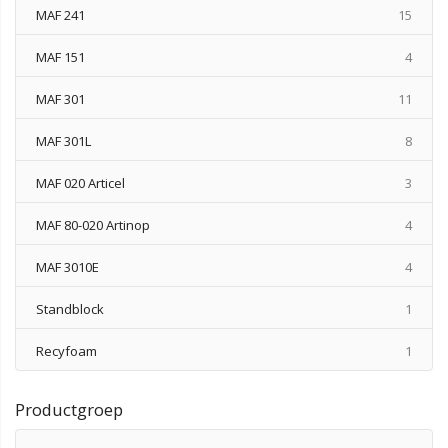
produ
MAF 241
15
produ
MAF 151
4
produ
MAF 301
11
produ
MAF 301L
8
produ
MAF 020 Articel
3
produ
MAF 80-020 Artinop
4
produ
MAF 3010E
4
produ
Standblock
1
produ
Recyfoam
1
Productgroep