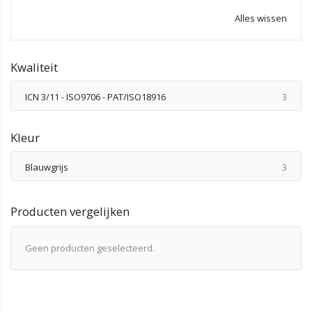
Alles wissen
Kwaliteit
produ
ICN 3/11 - ISO9706 - PAT/ISO18916
3
Kleur
produ
Blauwgrijs
3
Producten vergelijken
Geen producten geselecteerd.