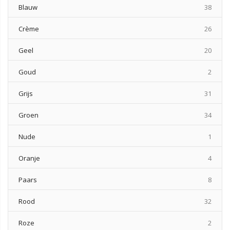
produ
Blauw
38
produ
Crème
26
produ
Geel
20
produ
Goud
2
produ
Grijs
31
produ
Groen
34
produ
Nude
1
produ
Oranje
4
produ
Paars
8
produ
Rood
32
produ
Roze
2