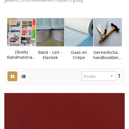
gewenst, onze medewerkers helpen u graag.
(Boek)
Band - Lint -
Gaas en
Gereedschappen
Bandmaterialen
Elastiek
Crèpe
handboekbinder