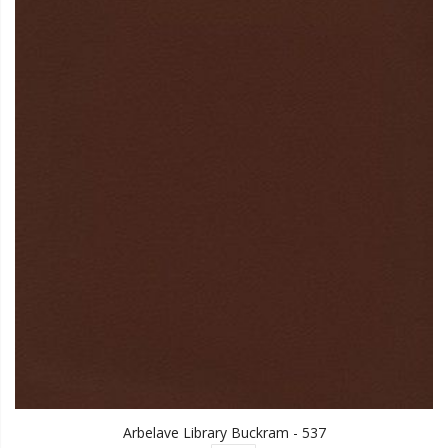
Arbelave Library Buckram - 537