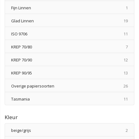
produ
Fijn Linnen
1
produ
Glad Linnen
19
produ
ISO 9706
11
produ
KREP 70/80
7
produ
KREP 70/90
12
produ
KREP 90/95
13
produ
Overige papiersoorten
26
produ
Tasmania
11
Kleur
produ
beige/grijs
2