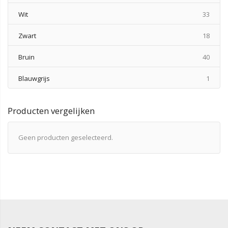
produ
Wit
33
produ
Zwart
18
produ
Bruin
40
produ
Blauwgrijs
1
Producten vergelijken
Geen producten geselecteerd.