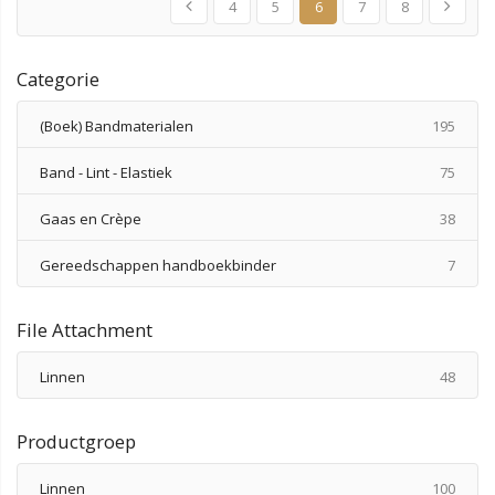
4
5
6
7
8
Categorie
produ
(Boek) Bandmaterialen
195
produ
Band - Lint - Elastiek
75
produ
Gaas en Crèpe
38
produ
Gereedschappen handboekbinder
7
File Attachment
produ
Linnen
48
Productgroep
produ
Linnen
100