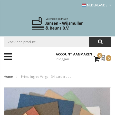
NEDERLANDS
ACCOUNT AANMAKEN
0
Mijn
0
Inloggen
Offerte
Home
Prima Ingres Verge - 34 aarderood.