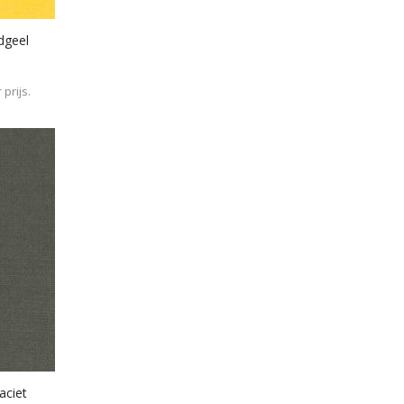
dgeel
prijs.
aciet