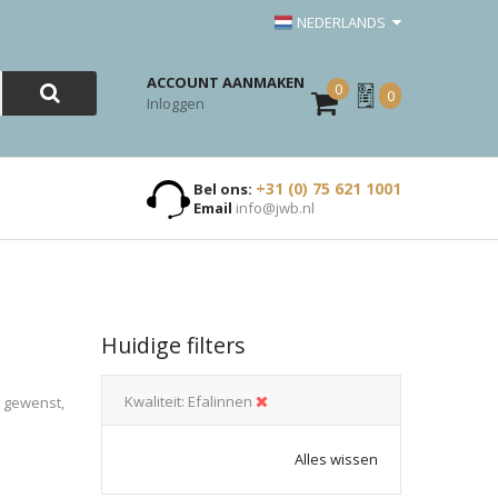
NEDERLANDS
ACCOUNT AANMAKEN
0
Mijn
0
Inloggen
Offerte
+31 (0) 75 621 1001
Bel ons:
Email
info@jwb.nl
Huidige filters
Kwaliteit
Efalinnen
n gewenst,
Alles wissen