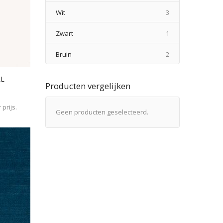
producten
Wit
3
product
Zwart
1
producten
Bruin
2
LL
Producten vergelijken
prijs.
Geen producten geselecteerd.