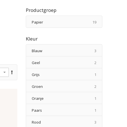
Productgroep
producten
Papier
19
Kleur
producten
Blauw
3
producten
Geel
2
product
Grijs
1
producten
Groen
2
product
Oranje
1
product
Paars
1
producten
Rood
3