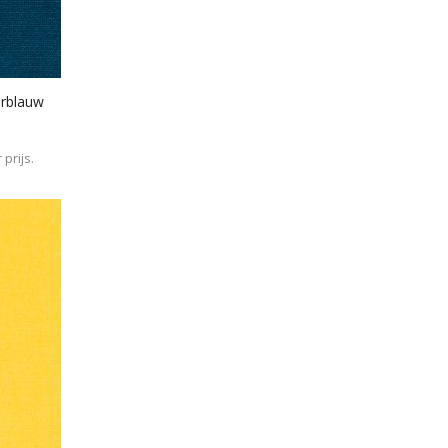
erblauw
prijs.