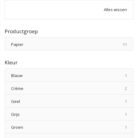
Alles wissen
Productgroep
produ
Papier
11
Kleur
produ
Blauw
1
produ
Crème
2
produ
Geel
1
produ
Grijs
1
produ
Groen
1