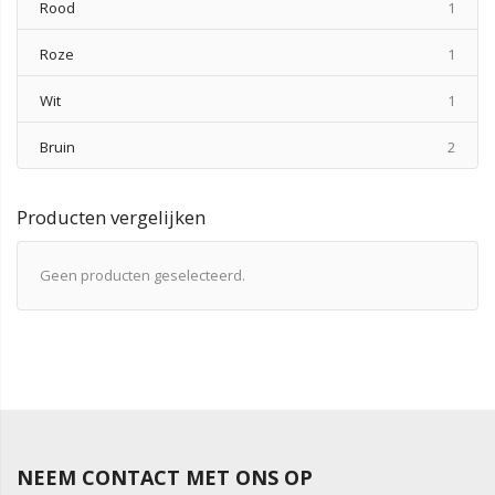
produ
Rood
1
produ
Roze
1
produ
Wit
1
produ
Bruin
2
Producten vergelijken
Geen producten geselecteerd.
NEEM CONTACT MET ONS OP