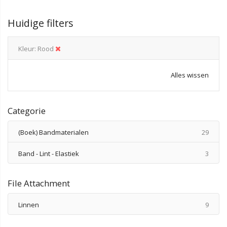
Huidige filters
Kleur
Rood
Alles wissen
Categorie
produ
(Boek) Bandmaterialen
29
produ
Band - Lint - Elastiek
3
File Attachment
produ
Linnen
9