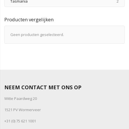
produ
Tasmania
2
Producten vergelijken
Geen producten geselecteerd.
NEEM CONTACT MET ONS OP
Witte Paardweg 20
1521 PV Wormerveer
+31 (0) 75 621 1001