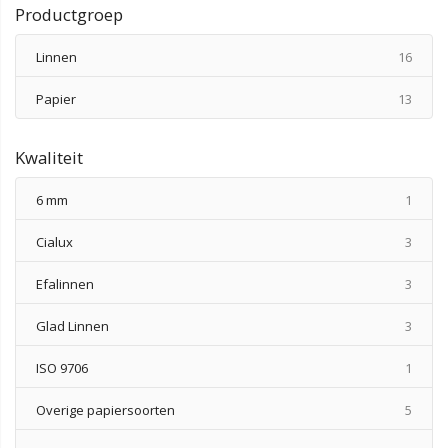
Productgroep
produ
Linnen
16
produ
Papier
13
Kwaliteit
produ
6 mm
1
produ
Cialux
3
produ
Efalinnen
3
produ
Glad Linnen
3
produ
ISO 9706
1
produ
Overige papiersoorten
5