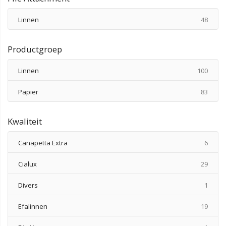
produ
Linnen
48
Productgroep
produ
Linnen
100
produ
Papier
83
Kwaliteit
produ
Canapetta Extra
6
produ
Cialux
29
produ
Divers
1
produ
Efalinnen
19