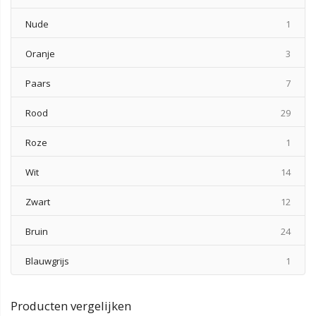
produ
Nude
1
produ
Oranje
3
produ
Paars
7
produ
Rood
29
produ
Roze
1
produ
Wit
14
produ
Zwart
12
produ
Bruin
24
produ
Blauwgrijs
1
Producten vergelijken