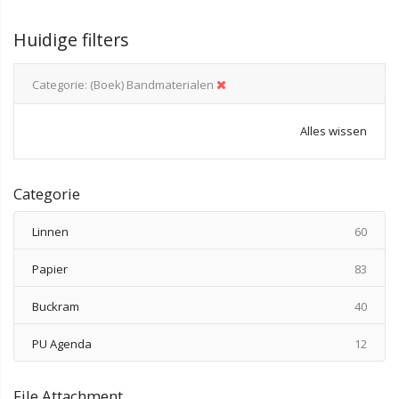
Huidige filters
Categorie
(Boek) Bandmaterialen
Alles wissen
Categorie
produ
Linnen
60
produ
Papier
83
produ
Buckram
40
produ
PU Agenda
12
File Attachment