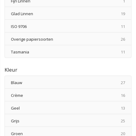
produ
Fijn Linnen
1
produ
Glad Linnen
19
produ
ISO 9706
11
produ
Overige papiersoorten
26
produ
Tasmania
11
Kleur
produ
Blauw
27
produ
Crème
16
produ
Geel
13
produ
Grijs
25
produ
Groen
20