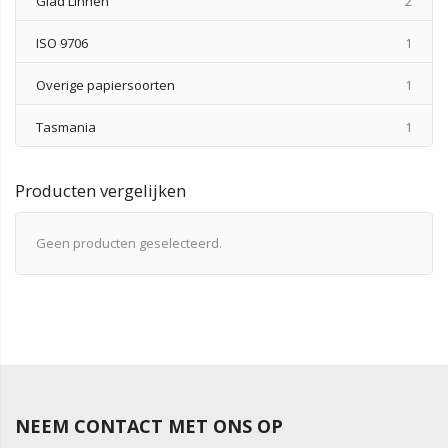
produ
Glad Linnen
2
produ
ISO 9706
1
produ
Overige papiersoorten
1
produ
Tasmania
1
Producten vergelijken
Geen producten geselecteerd.
NEEM CONTACT MET ONS OP