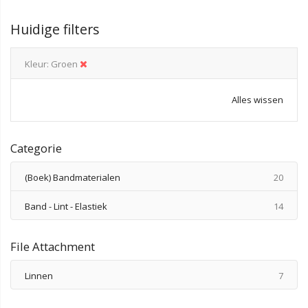
Huidige filters
Kleur
Groen
Alles wissen
Categorie
produ
(Boek) Bandmaterialen
20
produ
Band - Lint - Elastiek
14
File Attachment
produ
Linnen
7