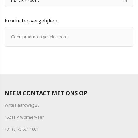
produ
PAT - ISO18916
24
Producten vergelijken
Geen producten geselecteerd.
NEEM CONTACT MET ONS OP
Witte Paardweg 20
1521 PV Wormerveer
+31 (0) 75 621 1001