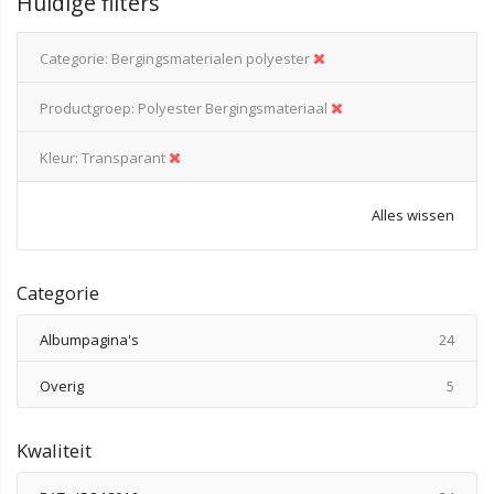
Huidige filters
Categorie
Bergingsmaterialen polyester
Productgroep
Polyester Bergingsmateriaal
Kleur
Transparant
Alles wissen
Categorie
produ
Albumpagina's
24
produ
Overig
5
Kwaliteit