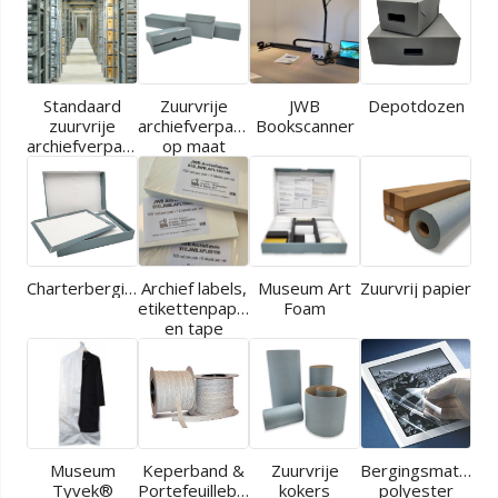
Standaard
Zuurvrije
JWB
Depotdozen
zuurvrije
archiefverpakkingen
Bookscanner
archiefverpakkingen
op maat
Charterbergingen
Archief labels,
Museum Art
Zuurvrij papier
etikettenpapier
Foam
en tape
Museum
Keperband &
Zuurvrije
Bergingsmaterial
Tyvek®
Portefeuilleband
kokers
polyester