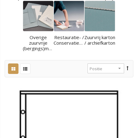
Overige
Restauratie- /
Zuurvrij karton
zuurvrije
Conservatiematerialen
/ archiefkarton
(bergings)materialen