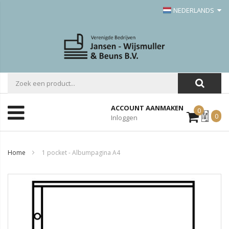
NEDERLANDS
ACCOUNT AANMAKEN
0
Mijn
0
Inloggen
Offerte
Home
1 pocket - Albumpagina A4