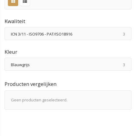
Kwaliteit
produ
ICN 3/11 - ISO9706 - PAT/ISO18916
3
Kleur
produ
Blauwgrijs
3
Producten vergelijken
Geen producten geselecteerd.