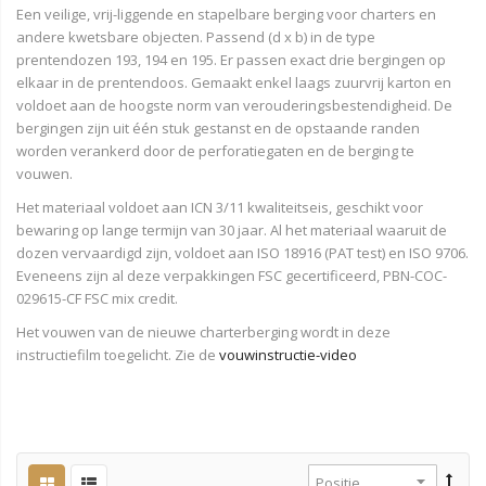
Een veilige, vrij-liggende en stapelbare berging voor charters en
andere kwetsbare objecten. Passend (d x b) in de type
prentendozen 193, 194 en 195. Er passen exact drie bergingen op
elkaar in de prentendoos. Gemaakt enkel laags zuurvrij karton en
voldoet aan de hoogste norm van verouderingsbestendigheid. De
bergingen zijn uit één stuk gestanst en de opstaande randen
worden verankerd door de perforatiegaten en de berging te
vouwen.
Het materiaal voldoet aan ICN 3/11 kwaliteitseis, geschikt voor
bewaring op lange termijn van 30 jaar. Al het materiaal waaruit de
dozen vervaardigd zijn, voldoet aan ISO 18916 (PAT test) en ISO 9706.
Eveneens zijn al deze verpakkingen FSC gecertificeerd, PBN-COC-
029615-CF FSC mix credit.
Het vouwen van de nieuwe charterberging wordt in deze
instructiefilm toegelicht. Zie de
vouwinstructie-video