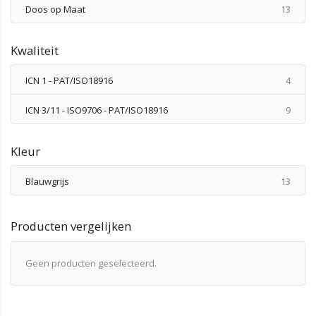
produ
Doos op Maat
13
Kwaliteit
produ
ICN 1 - PAT/ISO18916
4
produ
ICN 3/11 - ISO9706 - PAT/ISO18916
9
Kleur
produ
Blauwgrijs
13
Producten vergelijken
Geen producten geselecteerd.