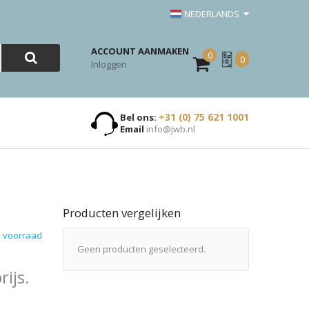
NEDERLANDS
ACCOUNT AANMAKEN
0
Mijn
0
Inloggen
Offerte
+31 (0) 75 621 1001
Bel ons:
Email
info@jwb.nl
Producten vergelijken
 voorraad
Geen producten geselecteerd.
ijs.