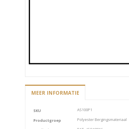
MEER INFORMATIE
Meer
AS100P1
SKU
informatie
Polyester Bergingsmateriaal
Productgroep