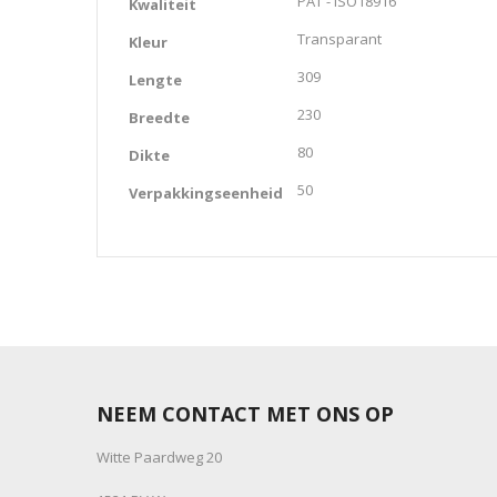
PAT - ISO18916
Kwaliteit
Transparant
Kleur
309
Lengte
230
Breedte
80
Dikte
50
Verpakkingseenheid
NEEM CONTACT MET ONS OP
Witte Paardweg 20