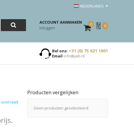
NEDERLANDS
ACCOUNT AANMAKEN
0
Mijn
0
Inloggen
Offerte
+31 (0) 75 621 1001
Bel ons:
Email
info@jwb.nl
Producten vergelijken
 voorraad
Geen producten geselecteerd.
ijs.