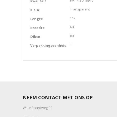
PAT - ISO18916
Kwaliteit
Transparant
Kleur
112
Lengte
68
Breedte
80
Dikte
1
Verpakkingseenheid
NEEM CONTACT MET ONS OP
Witte Paardweg 20