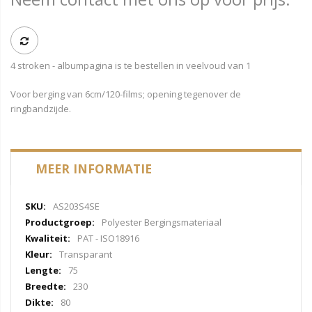
4 stroken - albumpagina is te bestellen in veelvoud van 1
Voor berging van 6cm/120-films; opening tegenover de
ringbandzijde.
MEER INFORMATIE
Meer
AS203S4SE
informatie
Polyester Bergingsmateriaal
PAT - ISO18916
Transparant
75
230
80