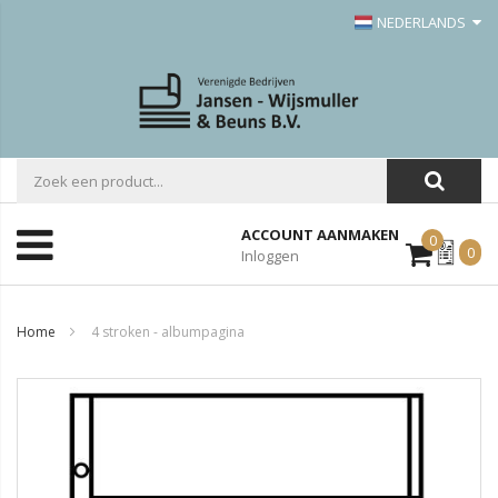
NEDERLANDS
ACCOUNT AANMAKEN
0
Mijn
0
Inloggen
Offerte
Home
4 stroken - albumpagina