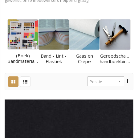
gewenst, onze medewerkers helpen u graag.
(Boek)
Band - Lint -
Gaas en
Gereedschappen
Bandmaterialen
Elastiek
Crèpe
handboekbinder