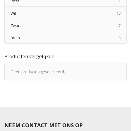
produ
Roze
1
produ
Wit
10
produ
Zwart
7
produ
Bruin
8
Producten vergelijken
Geen producten geselecteerd.
NEEM CONTACT MET ONS OP