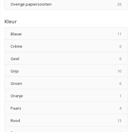
produ
Overige papiersoorten
26
Kleur
produ
Blauw
11
produ
Crème
6
produ
Geel
6
produ
Grijs
10
produ
Groen
6
produ
Oranje
1
produ
Paars
4
produ
Rood
13