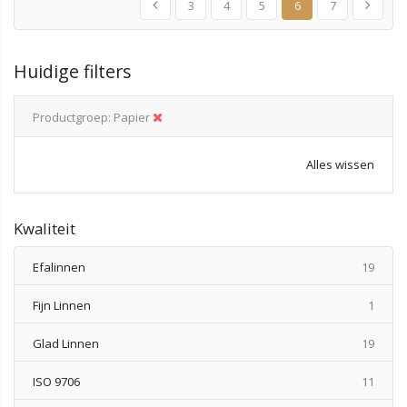
3
4
5
6
7
Huidige filters
Productgroep
Papier
Alles wissen
Kwaliteit
produ
Efalinnen
19
produ
Fijn Linnen
1
produ
Glad Linnen
19
produ
ISO 9706
11