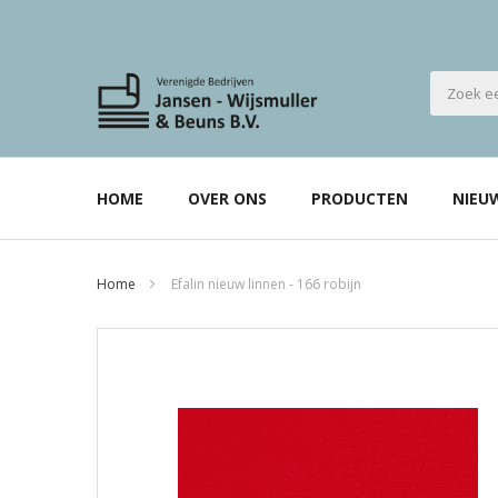
HOME
OVER ONS
PRODUCTEN
NIEU
Home
Efalin nieuw linnen - 166 robijn