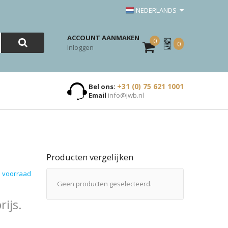
NEDERLANDS
ACCOUNT AANMAKEN
0
Mijn
0
Inloggen
Offerte
+31 (0) 75 621 1001
Bel ons:
Email
info@jwb.nl
Producten vergelijken
 voorraad
Geen producten geselecteerd.
ijs.