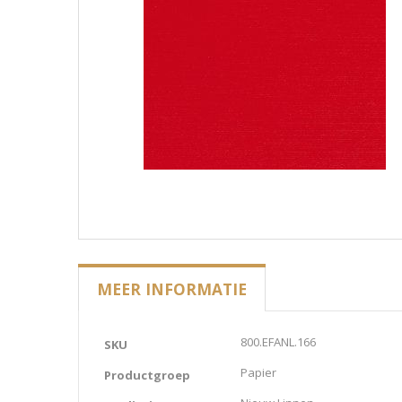
MEER INFORMATIE
Meer
800.EFANL.166
SKU
informatie
Papier
Productgroep