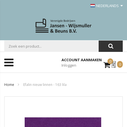
NEDERLANDS
ACCOUNT AANMAKEN
0
Mijn
0
Inloggen
Offerte
Home
Efalin nieuw linnen - 163 lila