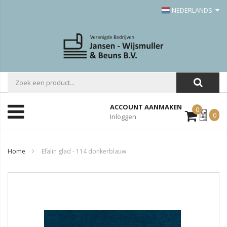
NEDERLANDS
ACCOUNT AANMAKEN
0
Mijn
0
Inloggen
Offerte
Home
Efalin glad - 114 donkerblauw