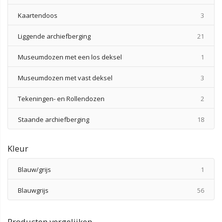
produ
Kaartendoos
3
produ
Liggende archiefberging
21
produ
Museumdozen met een los deksel
1
produ
Museumdozen met vast deksel
3
produ
Tekeningen- en Rollendozen
2
produ
Staande archiefberging
18
Kleur
produ
Blauw/grijs
1
produ
Blauwgrijs
56
Producten vergelijken