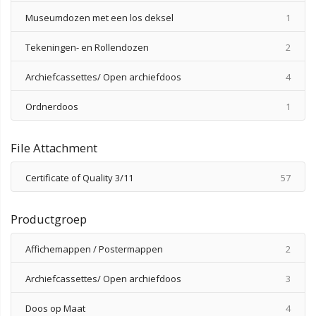
produ
Museumdozen met een los deksel
1
produ
Tekeningen- en Rollendozen
2
produ
Archiefcassettes/ Open archiefdoos
4
produ
Ordnerdoos
1
File Attachment
produ
Certificate of Quality 3/11
57
Productgroep
produ
Affichemappen / Postermappen
2
produ
Archiefcassettes/ Open archiefdoos
3
produ
Doos op Maat
4