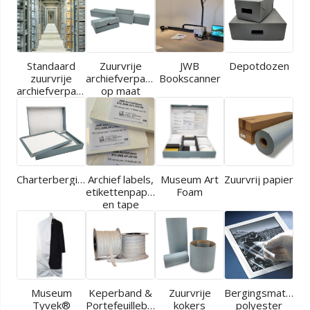
Standaard
Zuurvrije
JWB
Depotdozen
zuurvrije
archiefverpakkingen
Bookscanner
archiefverpakkingen
op maat
Charterbergingen
Archief labels,
Museum Art
Zuurvrij papier
etikettenpapier
Foam
en tape
Museum
Keperband &
Zuurvrije
Bergingsmaterial
Tyvek®
Portefeuilleband
kokers
polyester