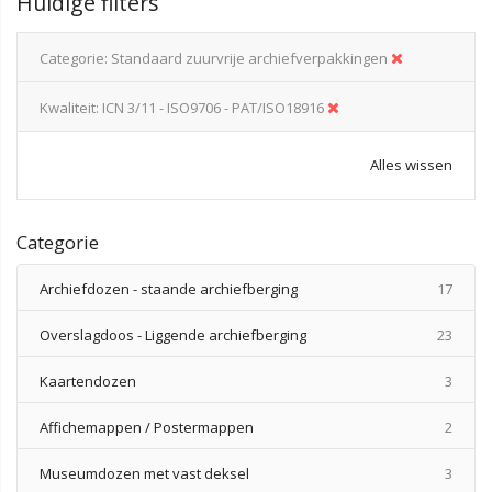
Huidige filters
Categorie
Standaard zuurvrije archiefverpakkingen
Kwaliteit
ICN 3/11 - ISO9706 - PAT/ISO18916
Alles wissen
Categorie
produ
Archiefdozen - staande archiefberging
17
produ
Overslagdoos - Liggende archiefberging
23
produ
Kaartendozen
3
produ
Affichemappen / Postermappen
2
produ
Museumdozen met vast deksel
3