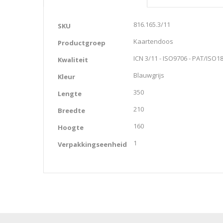
Meer
816.165.3/11
SKU
informatie
Kaartendoos
Productgroep
ICN 3/11 - ISO9706 - PAT/ISO1
Kwaliteit
Blauwgrijs
Kleur
350
Lengte
210
Breedte
160
Hoogte
1
Verpakkingseenheid