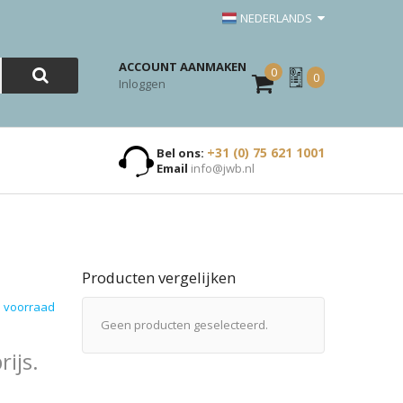
NEDERLANDS
ACCOUNT AANMAKEN
0
Mijn
0
Inloggen
Offerte
+31 (0) 75 621 1001
Bel ons:
Email
info@jwb.nl
Producten vergelijken
 voorraad
Geen producten geselecteerd.
ijs.