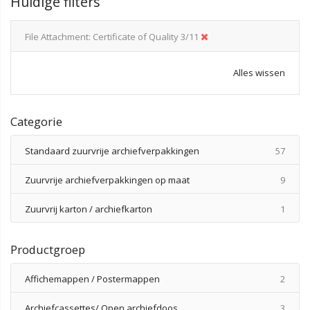
Huidige filters
File Attachment
Certificate of Quality 3/11
Alles wissen
Categorie
produ
Standaard zuurvrije archiefverpakkingen
57
produ
Zuurvrije archiefverpakkingen op maat
9
produ
Zuurvrij karton / archiefkarton
1
Productgroep
produ
Affichemappen / Postermappen
2
produ
Archiefcassettes/ Open archiefdoos
3