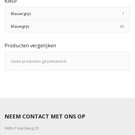
Kleur
produ
Blauw/grijs
1
produ
Blauwgrijs
62
Producten vergelijken
Geen producten geselecteerd.
NEEM CONTACT MET ONS OP
Witte Paardweg 20