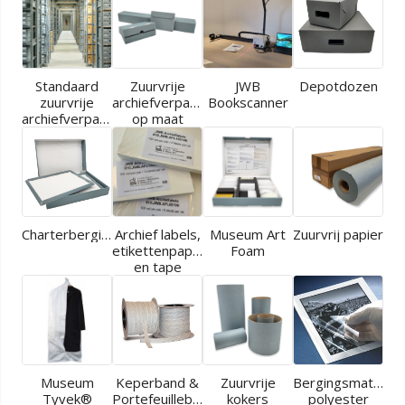
Standaard
Zuurvrije
JWB
Depotdozen
zuurvrije
archiefverpakkingen
Bookscanner
archiefverpakkingen
op maat
Charterbergingen
Archief labels,
Museum Art
Zuurvrij papier
etikettenpapier
Foam
en tape
Museum
Keperband &
Zuurvrije
Bergingsmaterial
Tyvek®
Portefeuilleband
kokers
polyester