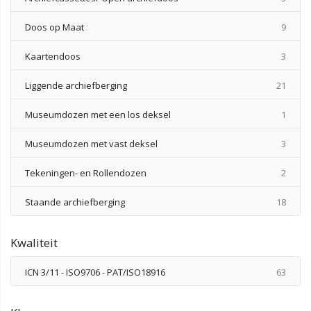
produ
Doos op Maat
9
produ
Kaartendoos
3
produ
Liggende archiefberging
21
produ
Museumdozen met een los deksel
1
produ
Museumdozen met vast deksel
3
produ
Tekeningen- en Rollendozen
2
produ
Staande archiefberging
18
Kwaliteit
produ
ICN 3/11 - ISO9706 - PAT/ISO18916
63