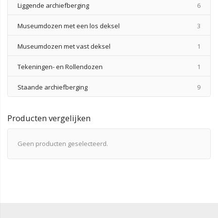
produ
Liggende archiefberging
6
produ
Museumdozen met een los deksel
3
produ
Museumdozen met vast deksel
1
produ
Tekeningen- en Rollendozen
1
produ
Staande archiefberging
9
Producten vergelijken
Geen producten geselecteerd.