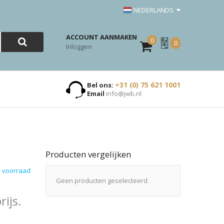
NEDERLANDS
ACCOUNT AANMAKEN
0
Mijn
0
Inloggen
Offerte
+31 (0) 75 621 1001
Bel ons:
Email
info@jwb.nl
Producten vergelijken
 voorraad
Geen producten geselecteerd.
ijs.