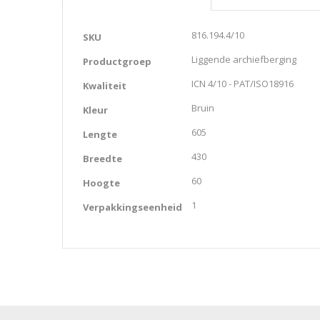
Meer
816.194.4/10
SKU
informatie
Liggende archiefberging
Productgroep
ICN 4/10 - PAT/ISO18916
Kwaliteit
Bruin
Kleur
605
Lengte
430
Breedte
60
Hoogte
1
Verpakkingseenheid