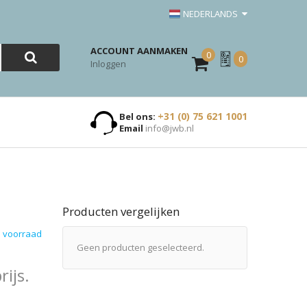
NEDERLANDS
ACCOUNT AANMAKEN
0
Mijn
0
Inloggen
Offerte
+31 (0) 75 621 1001
Bel ons:
Email
info@jwb.nl
Producten vergelijken
 voorraad
Geen producten geselecteerd.
ijs.