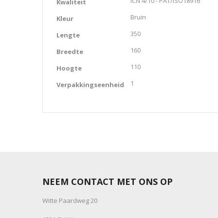
ICN 4/10 - PAT/ISO18916
Kwaliteit
Bruin
Kleur
350
Lengte
160
Breedte
110
Hoogte
1
Verpakkingseenheid
NEEM CONTACT MET ONS OP
Witte Paardweg 20