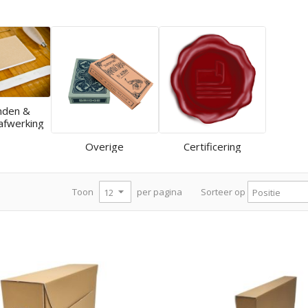
nden &
afwerking
Overige
Certificering
per pagina
Toon
Sorteer op