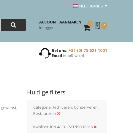
NEDERLANDS
ACCOUNT AANMAKEN
0
Mijn
0
Inloggen
Offerte
+31 (0) 75 621 1001
Bel ons:
Email
info@jwb.nl
Huidige filters
Categorie
Archiveren, Conserveren,
n gewenst,
Restaureren
Kwaliteit
ICN 4/10 - PAT/ISO18916