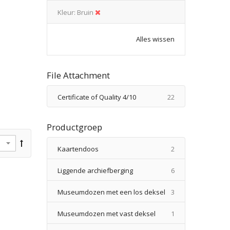
Kleur
Bruin
Alles wissen
File Attachment
producten
Certificate of Quality 4/10
22
Productgroep
producten
Kaartendoos
2
producten
Liggende archiefberging
6
producten
Museumdozen met een los deksel
3
product
Museumdozen met vast deksel
1