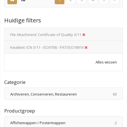
Huidige filters
File Attachment
Certificate of Quality 3/11
Kwaliteit
ICN 3/11 - ISO9706 - PAT/ISO18916
Alles wissen
Categorie
produ
Archiveren, Conserveren, Restaureren
63
Productgroep
produ
Affichemappen / Postermappen
2