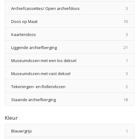
produ
Archiefcassettes/ Open archiefdoos
3
produ
Doos op Maat
10
produ
Kaartendoos
3
produ
Liggende archiefberging
21
produ
Museumdozen met een los deksel
1
produ
Museumdozen met vast deksel
3
produ
Tekeningen- en Rollendozen
2
produ
Staande archiefberging
18
Kleur
produ
Blauw/grijs
1