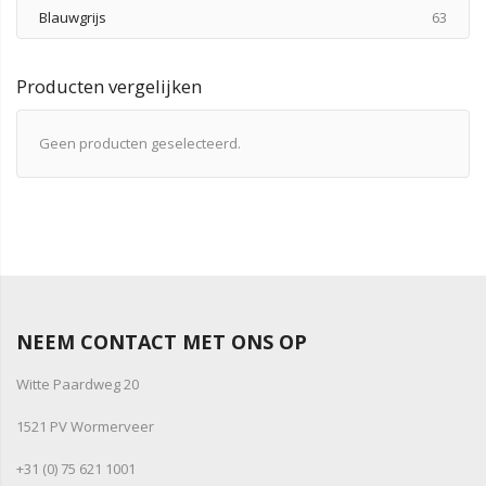
produ
Blauwgrijs
63
Producten vergelijken
Geen producten geselecteerd.
NEEM CONTACT MET ONS OP
Witte Paardweg 20
1521 PV Wormerveer
+31 (0) 75 621 1001