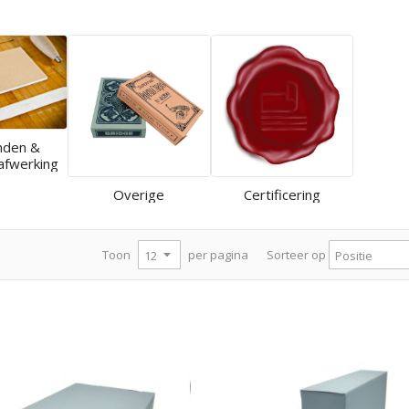
nden &
afwerking
Overige
Certificering
per pagina
Toon
Sorteer op