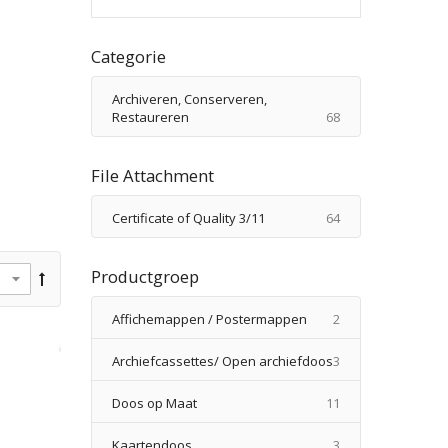
Categorie
Archiveren, Conserveren,
producten
Restaureren
68
File Attachment
producten
Certificate of Quality 3/11
64
Productgroep
producten
Affichemappen / Postermappen
2
producten
Archiefcassettes/ Open archiefdoos
3
producten
Doos op Maat
11
producten
Kaartendoos
3