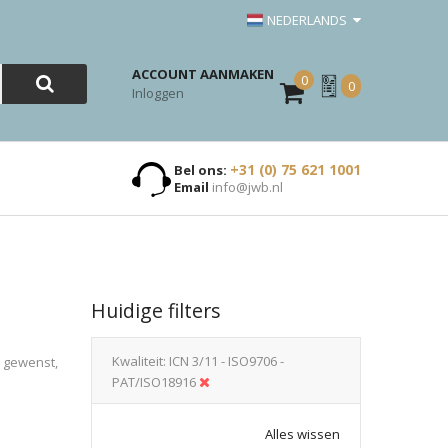
NEDERLANDS
ACCOUNT AANMAKEN
0
Mijn
0
Inloggen
Offerte
+31 (0) 75 621 1001
Bel ons:
Email
info@jwb.nl
Huidige filters
Kwaliteit
ICN 3/11 - ISO9706 -
n gewenst,
PAT/ISO18916
Alles wissen