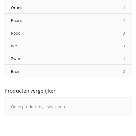
produ
Oranje
1
produ
Paars
1
produ
Rood
3
produ
Wit
3
produ
Zwart
1
produ
Bruin
2
Producten vergelijken
Geen producten geselecteerd.