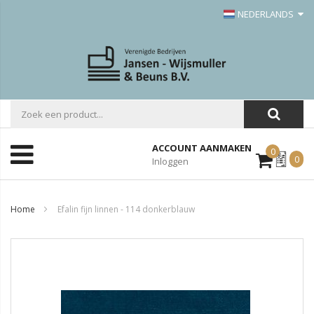
NEDERLANDS
ACCOUNT AANMAKEN
0
Mijn
0
Inloggen
Offerte
Home
Efalin fijn linnen - 114 donkerblauw