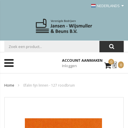
NEDERLANDS
ACCOUNT AANMAKEN
0
Mijn
0
Inloggen
Offerte
Home
Efalin fijn linnen - 127 roodbruin