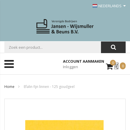
NEDERLANDS
ACCOUNT AANMAKEN
0
Mijn
0
Inloggen
Offerte
Home
Efalin fijn linnen - 125 goudgeel