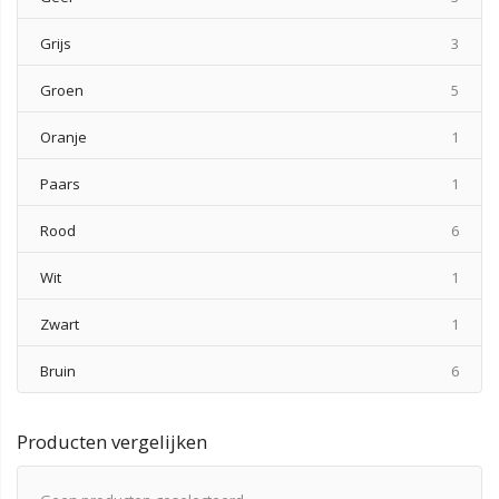
produ
Grijs
3
produ
Groen
5
produ
Oranje
1
produ
Paars
1
produ
Rood
6
produ
Wit
1
produ
Zwart
1
produ
Bruin
6
Producten vergelijken