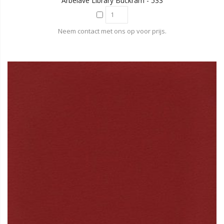
Arbelave Library Buckram - 533
Neem contact met ons op voor prijs.