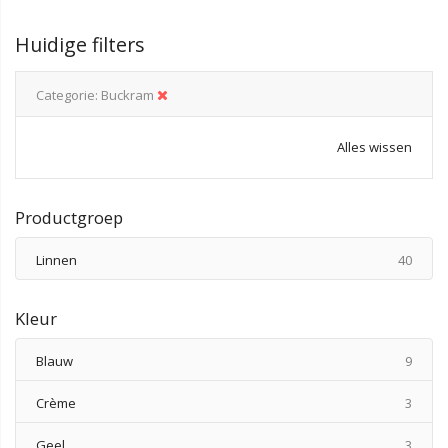
Huidige filters
Categorie
Buckram
Alles wissen
Productgroep
produ
Linnen
40
Kleur
produ
Blauw
9
produ
Crème
3
produ
Geel
3