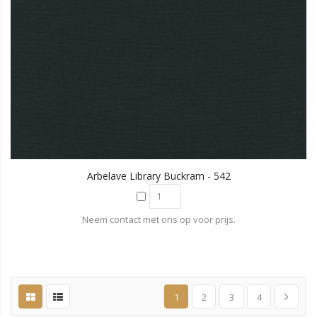
Arbelave Library Buckram - 542
Neem contact met ons op voor prijs.
1
2
3
4