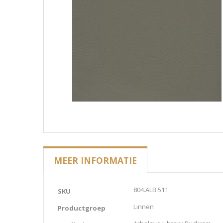
MEER INFORMATIE
Meer
804.ALB.511
SKU
informatie
Linnen
Productgroep