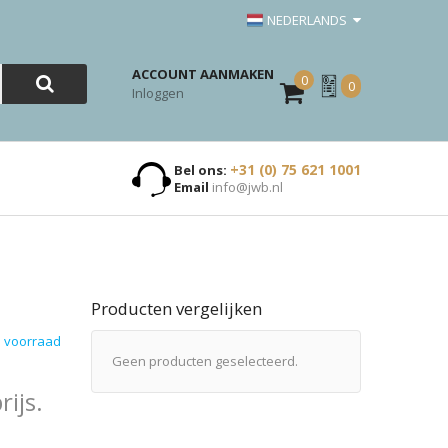
NEDERLANDS
ACCOUNT AANMAKEN
0
Mijn
0
Inloggen
Offerte
+31 (0) 75 621 1001
Bel ons:
Email
info@jwb.nl
Producten vergelijken
 voorraad
Geen producten geselecteerd.
ijs.