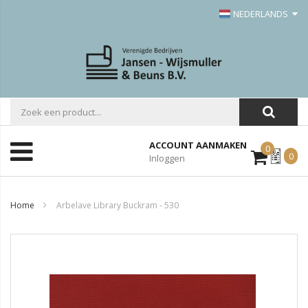
NEDERLANDS
ACCOUNT AANMAKEN
0
Mijn
0
Inloggen
Offerte
Home
Arbelave Library Buckram - 530