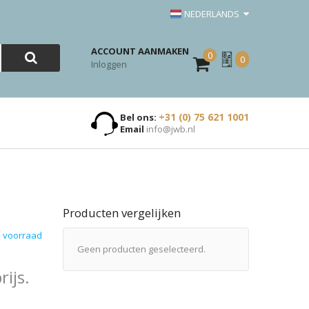
NEDERLANDS
ACCOUNT AANMAKEN
0
Mijn
0
Inloggen
Offerte
+31 (0) 75 621 1001
Bel ons:
Email
info@jwb.nl
Producten vergelijken
 voorraad
Geen producten geselecteerd.
ijs.