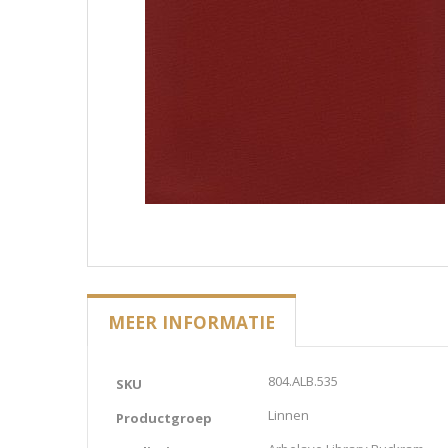
MEER INFORMATIE
Meer
804.ALB.535
SKU
informatie
Linnen
Productgroep