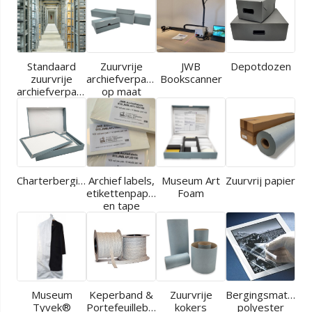
Standaard
Zuurvrije
JWB
Depotdozen
zuurvrije
archiefverpakkingen
Bookscanner
archiefverpakkingen
op maat
Charterbergingen
Archief labels,
Museum Art
Zuurvrij papier
etikettenpapier
Foam
en tape
Museum
Keperband &
Zuurvrije
Bergingsmaterial
Tyvek®
Portefeuilleband
kokers
polyester