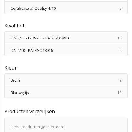
produ
Certificate of Quality 4/10
9
Kwaliteit
produ
ICN 3/11 - ISO9706 - PAT/ISO18916
18
produ
ICN 4/10 - PAT/ISO18916
9
Kleur
produ
Bruin
9
produ
Blauwgrijs
18
Producten vergelijken
Geen producten geselecteerd.