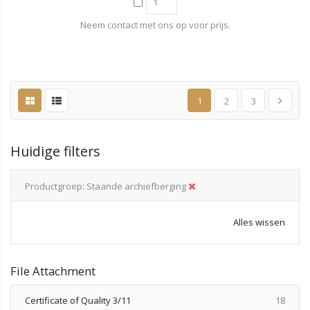
Neem contact met ons op voor prijs.
1
2
3
Huidige filters
Productgroep
Staande archiefberging
Alles wissen
File Attachment
produ
Certificate of Quality 3/11
18