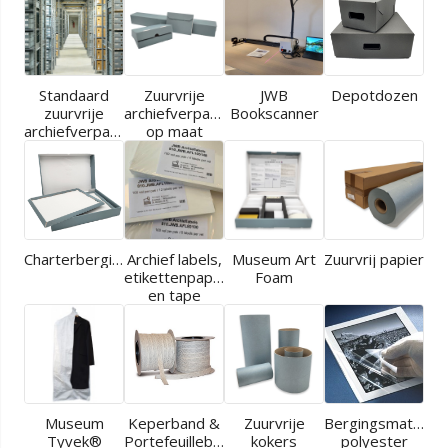
Standaard
Zuurvrije
JWB
Depotdozen
zuurvrije
archiefverpakkingen
Bookscanner
archiefverpakkingen
op maat
Charterbergingen
Archief labels,
Museum Art
Zuurvrij papier
etikettenpapier
Foam
en tape
Museum
Keperband &
Zuurvrije
Bergingsmaterial
Tyvek®
Portefeuilleband
kokers
polyester