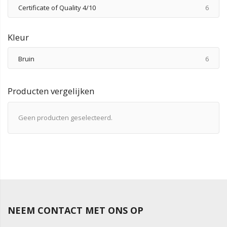
produ
Certificate of Quality 4/10
6
Kleur
produ
Bruin
6
Producten vergelijken
Geen producten geselecteerd.
NEEM CONTACT MET ONS OP