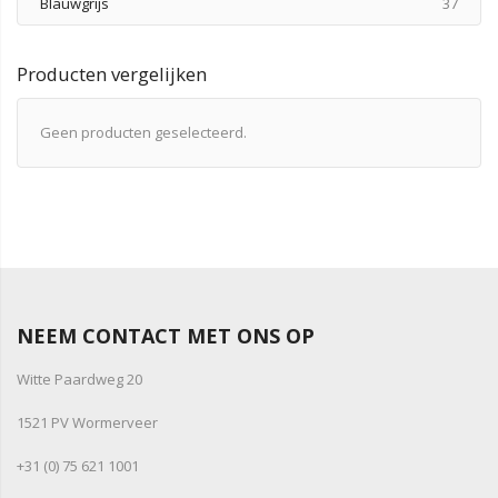
produ
Blauwgrijs
37
Producten vergelijken
Geen producten geselecteerd.
NEEM CONTACT MET ONS OP
Witte Paardweg 20
1521 PV Wormerveer
+31 (0) 75 621 1001