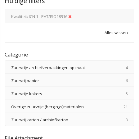
Huidige filters
Kwaliteit
ICN 1 - PAT/ISO18916
Alles wissen
Categorie
produ
Zuurvrije archiefverpakkingen op maat
4
produ
Zuurvrij papier
6
produ
Zuurvrije kokers
5
produ
Overige zuurvrije (bergings)materialen
21
produ
Zuurvrij karton / archiefkarton
3
File Attachment