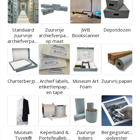
Standaard
Zuurvrije
JWB
Depotdozen
zuurvrije
archiefverpakkingen
Bookscanner
archiefverpakkingen
op maat
Charterbergingen
Archief labels,
Museum Art
Zuurvrij papier
etikettenpapier
Foam
en tape
Museum
Keperband &
Zuurvrije
Bergingsmaterial
Tyvek®
Portefeuilleband
kokers
polyester