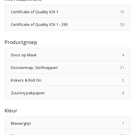
produ
Certificate of Quality ICN 1
15
produ
Certificate of Quality ICN 1 - 290
20
Productgroep
produ
Doos op Maat
4
produ
Dossiermap, Stofmappen
21
produ
Kokers & Roll On
5
produ
Zuurvrij pakpapier
8
Kleur
produ
Blauw/grijs
1