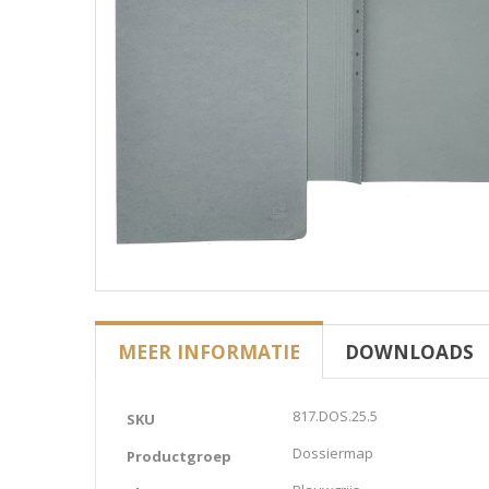
MEER INFORMATIE
DOWNLOADS
Meer
817.DOS.25.5
SKU
informatie
Dossiermap
Productgroep