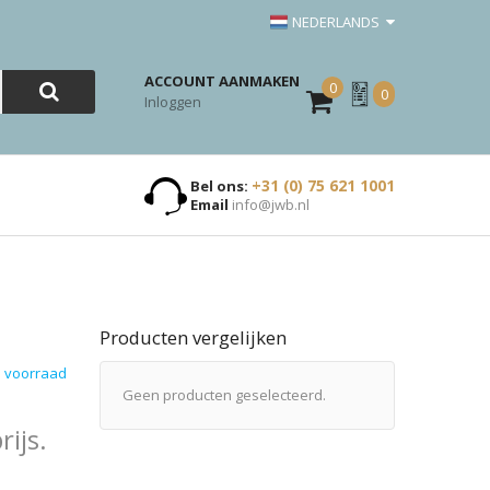
NEDERLANDS
ACCOUNT AANMAKEN
0
Mijn
0
Inloggen
Offerte
+31 (0) 75 621 1001
Bel ons:
Email
info@jwb.nl
Producten vergelijken
 voorraad
Geen producten geselecteerd.
ijs.