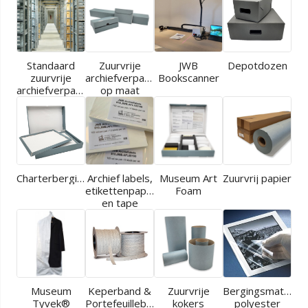
Standaard
Zuurvrije
JWB
Depotdozen
zuurvrije
archiefverpakkingen
Bookscanner
archiefverpakkingen
op maat
Charterbergingen
Archief labels,
Museum Art
Zuurvrij papier
etikettenpapier
Foam
en tape
Museum
Keperband &
Zuurvrije
Bergingsmaterial
Tyvek®
Portefeuilleband
kokers
polyester