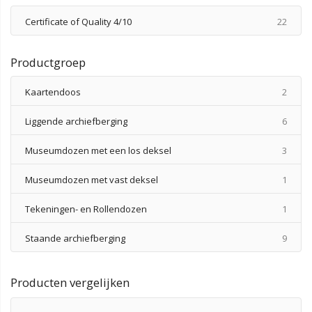
produ
Certificate of Quality 4/10
22
Productgroep
produ
Kaartendoos
2
produ
Liggende archiefberging
6
produ
Museumdozen met een los deksel
3
produ
Museumdozen met vast deksel
1
produ
Tekeningen- en Rollendozen
1
produ
Staande archiefberging
9
Producten vergelijken