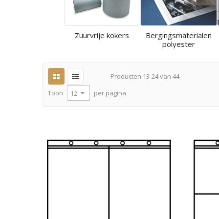
Zuurvrije kokers
Bergingsmaterialen
polyester
Producten
13
-
24
van
44
per pagina
Toon