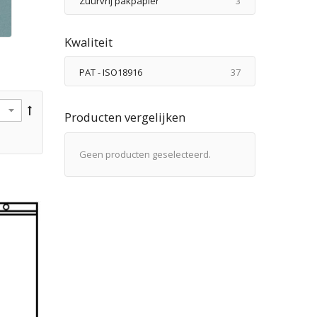
Zuurvrij pakpapier
3
Kwaliteit
producten
PAT - ISO18916
37
Producten vergelijken
Geen producten geselecteerd.