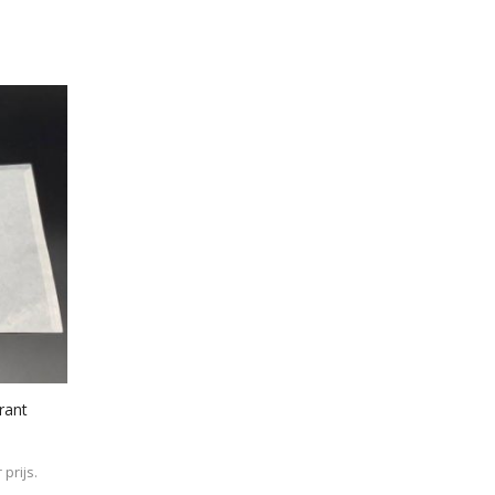
rant
prijs.