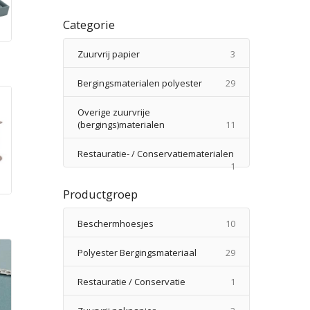
Categorie
producten
Zuurvrij papier
3
n
producten
Bergingsmaterialen polyester
29
Overige zuurvrije
producten
(bergings)materialen
11
Restauratie- / Conservatiematerialen
product
1
Productgroep
producten
Beschermhoesjes
10
producten
Polyester Bergingsmateriaal
29
product
Restauratie / Conservatie
1
producten