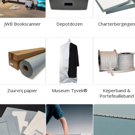
JWB Bookscanner
Depotdozen
Charterberginge
Zuurvrij papier
Museum Tyvek®
Keperband &
Portefeuilleband