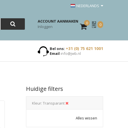
NEDERLANDS
ACCOUNT AANMAKEN
0
Mijn
0
Inloggen
Offerte
+31 (0) 75 621 1001
Bel ons:
Email
info@jwb.nl
Huidige filters
Kleur
Transparant
Alles wissen